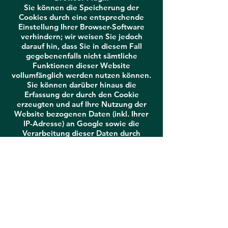
Sie können die Speicherung der
Cookies durch eine entsprechende
Einstellung Ihrer Browser-Software
verhindern; wir weisen Sie jedoch
darauf hin, dass Sie in diesem Fall
gegebenenfalls nicht sämtliche
Funktionen dieser Website
vollumfänglich werden nutzen können.
Sie können darüber hinaus die
Erfassung der durch den Cookie
erzeugten und auf Ihre Nutzung der
Website bezogenen Daten (inkl. Ihrer
IP-Adresse) an Google sowie die
Verarbeitung dieser Daten durch
Google verhindern, indem Sie das
unter dem folgenden Link verfügbare
Browser-Plugin herunterladen und
installieren:
https://tools.google.com/dl
page/gaoptout?hl=de
.
Widerspruch gegen Datenerfassung
Sie können die Erfassung Ihrer Daten
durch Google Analytics verhindern,
indem Sie auf folgenden Link klicken.